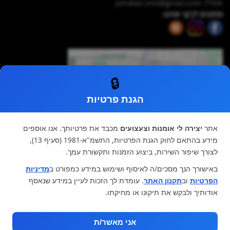
אימייל:
yonatan.sror@gmail.com
מוזמנים לבקר אותנו:
🔒
הגנת פרטיות
אתר
יצירה לי אומנות וצעצועים
מכבד את פרטיותך. אנו אוספים
מידע בהתאם לחוק הגנת הפרטיות, התשמ"א-1981 (סעיף 13),
לצורך שיפור השירות, ביצוע הזמנות ותקשורת עמך.
באישורך הנך מסכים/ה לאיסוף ושימוש במידע כמפורט ב
מדיניות
הפרטיות
וב
תקנון האתר
. עומדת לך הזכות לעיין במידע שנאסף
אודותיך ולבקש את תיקונו או מחיקתו.
אני מאשר/ת