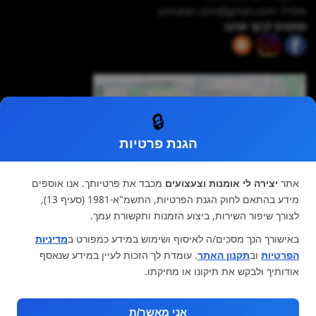
אימייל:
yonatan.sror@gmail.com
מוזמנים לבקר אותנו:
🔒
הגנת פרטיות
אתר
יצירה לי אומנות וצעצועים
מכבד את פרטיותך. אנו אוספים
מידע בהתאם לחוק הגנת הפרטיות, התשמ"א-1981 (סעיף 13),
לצורך שיפור השירות, ביצוע הזמנות ותקשורת עמך.
באישורך הנך מסכים/ה לאיסוף ושימוש במידע כמפורט ב
מדיניות
הפרטיות
וב
תקנון האתר
. עומדת לך הזכות לעיין במידע שנאסף
אודותיך ולבקש את תיקונו או מחיקתו.
אני מאשר/ת