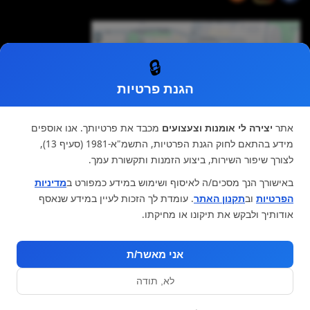
🔒
הגנת פרטיות
אתר
יצירה לי אומנות וצעצועים
מכבד את פרטיותך. אנו אוספים
מידע בהתאם לחוק הגנת הפרטיות, התשמ"א-1981 (סעיף 13),
לצורך שיפור השירות, ביצוע הזמנות ותקשורת עמך.
באישורך הנך מסכים/ה לאיסוף ושימוש במידע כמפורט ב
מדיניות
הפרטיות
וב
תקנון האתר
. עומדת לך הזכות לעיין במידע שנאסף
אודותיך ולבקש את תיקונו או מחיקתו.
אני מאשר/ת
לא, תודה